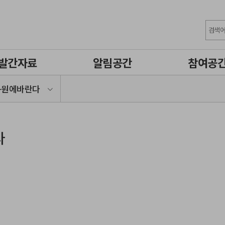
발간자료
알림공간
참여공
구원에바란다
다