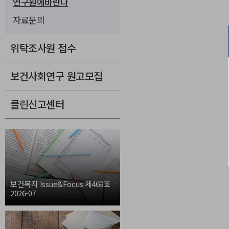
연구원에바란다
자료문의
위탁조사원 접수
보건사회연구 원고모집
클린신고센터
보건복지 Issue&Focus 제469호
2026-07