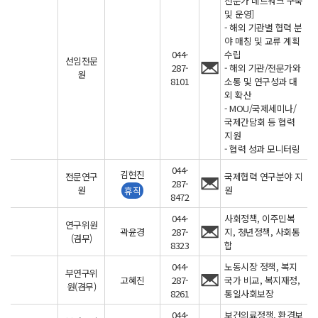
담당업무를
전문가 네트워크 구축
및 운영]
확인하실
- 해외 기관별 협력 분
수
야 매칭 및 교류 계획
있습니다.
044-
수립
선임전문
287-
- 해외 기관/전문가와
원
8101
소통 및 연구성과 대
외 확산
- MOU/국제세미나/
국제간담회 등 협력
지원
- 협력 성과 모니터링
044-
김현진
전문연구
국제협력 연구분야 지
287-
원
원
휴직
8472
044-
사회정책, 이주민복
연구위원
곽윤경
287-
지, 청년정책, 사회통
(겸무)
8323
합
044-
노동시장 정책, 복지
부연구위
고혜진
287-
국가 비교, 복지재정,
원(겸무)
8261
통일사회보장
044-
보건의료정책, 환경보