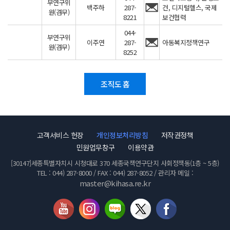
부연구위
백주하
287-
건, 디지털헬스, 국제
원(겸무)
8221
보건협력
044-
부연구위
이주연
287-
아동복지정책연구
원(겸무)
8252
조직도 홈
고객서비스 헌장
개인정보처리방침
저작권정책
민원업무창구
이용약관
[30147]세종특별자치시 시청대로 370 세종국책연구단지 사회정책동(1층 ~ 5층)
TEL : 044) 287-8000 / FAX : 044) 287-8052 / 관리자 메일 :
master@kihasa.re.kr