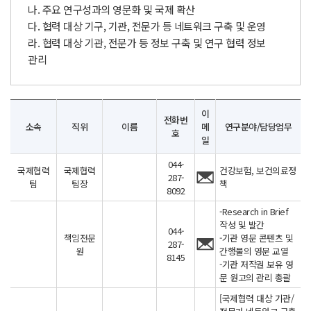
주요 연구성과의 영문화 및 국제 확산
협력 대상 기구, 기관, 전문가 등 네트워크 구축 및 운영
협력 대상 기관, 전문가 등 정보 구축 및 연구 협력 정보
관리
이
전화번
소속
직위
이름
메
연구분야/담당업무
호
일
국제협력팀
044-
국제협력
국제협력
건강보험, 보건의료정
상세
287-
팀
팀장
책
8092
-
소속,
-Research in Brief
작성 및 발간
직위,
044-
책임전문
-기관 영문 콘텐츠 및
이름,
287-
원
간행물의 영문 교열
8145
전화번호,
-기관 저작권 보유 영
이메일,
문 원고의 관리 총괄
연구분야/
[국제협력 대상 기관/