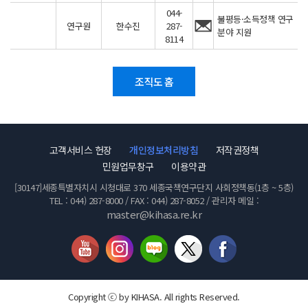
044-
불평등·소득정책 연구
연구원
한수진
287-
분야 지원
8114
조직도 홈
고객서비스 헌장
개인정보처리방침
저작권정책
민원업무창구
이용약관
[30147]세종특별자치시 시청대로 370 세종국책연구단지 사회정책동(1층 ~ 5층)
TEL : 044) 287-8000 / FAX : 044) 287-8052 / 관리자 메일 :
master@kihasa.re.kr
Copyright ⓒ by KIHASA. All rights Reserved.