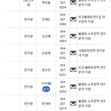
하은솔
287-
원
분야 지원
8294
044-
빈곤불평등연구실 연
연구원
강예은
287-
구분야 지원
8400
044-
불평등·소득정책 연구
연구원
김근혜
287-
분야 지원
8459
044-
사회보장정책 연구분
연구원
남윤재
287-
야 지원
8191
044-
빈곤·불평등정책 연구
연구원
변소연
287-
분야 지원
8231
044-
이지혜B
불평등·소득정책 연구
연구원
287-
분야 지원
휴직
8256
044-
불평등·소득정책 연구
연구원
한겨레
287-
분야 지원
8274