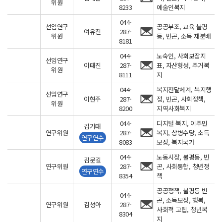
위원
8233
예술인복지
044-
선임연구
공공부조, 교육 불평
여유진
287-
위원
등, 빈곤, 소득 재분배
8181
044-
노숙인, 사회보장지
선임연구
이태진
287-
표, 자산형성, 주거복
위원
8111
지
044-
복지전달체계, 복지행
선임연구
이현주
287-
정, 빈곤, 사회정책,
위원
8200
지역사회복지
044-
디지털 복지, 이주민
김기태
연구위원
287-
복지, 상병수당, 소득
연구연수
8083
보장, 복지국가
044-
노동시장, 불평등, 빈
김문길
연구위원
287-
곤, 사회통합, 청년정
연구연수
8354
책
공공정책, 불평등 빈
044-
곤, 소득보장, 행복,
연구위원
김성아
287-
사회적 고립, 청년복
8304
지