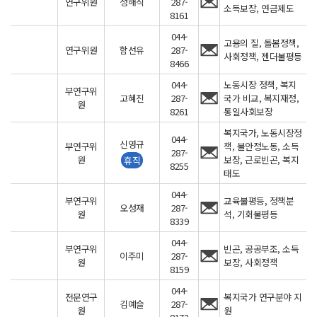
연구위원
정해식
287-
소득보장, 연금제도
8161
044-
고용의 질, 돌봄정책,
연구위원
함선유
287-
사회정책, 젠더불평등
8466
044-
노동시장 정책, 복지
부연구위
고혜진
287-
국가 비교, 복지재정,
원
8261
통일사회보장
복지국가, 노동시장정
044-
신영규
부연구위
책, 불안정노동, 소득
287-
원
보장, 근로빈곤, 복지
휴직
8255
태도
044-
부연구위
교육불평등, 정책분
오성재
287-
원
석, 기회불평등
8339
044-
부연구위
빈곤, 공공부조, 소득
이주미
287-
원
보장, 사회정책
8159
044-
전문연구
복지국가 연구분야 지
김예슬
287-
원
원