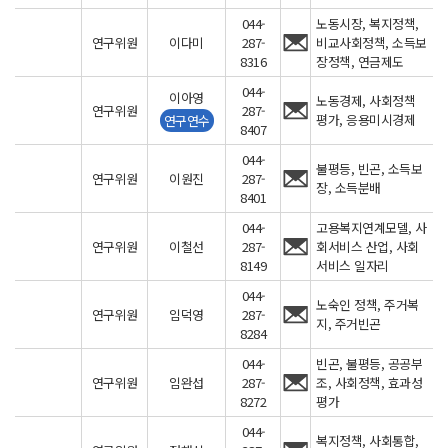
044-
노동시장, 복지정책,
연구위원
이다미
287-
비교사회정책, 소득보
8316
장정책, 연금제도
044-
이아영
노동경제, 사회정책
연구위원
287-
평가, 응용미시경제
연구연수
8407
044-
불평등, 빈곤, 소득보
연구위원
이원진
287-
장, 소득분배
8401
044-
고용복지연계모델, 사
연구위원
이철선
287-
회서비스 산업, 사회
8149
서비스 일자리
044-
노숙인 정책, 주거복
연구위원
임덕영
287-
지, 주거빈곤
8284
044-
빈곤, 불평등, 공공부
연구위원
임완섭
287-
조, 사회정책, 효과성
8272
평가
044-
복지정책, 사회통합,