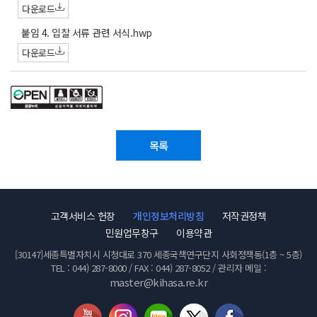
부
다운로드
파
첨
붙임 4. 입찰 서류 관련 서식.hwp
일
부
다운로드
파
일
목록
고객서비스 헌장
개인정보처리방침
저작권정책
민원업무창구
이용약관
[30147]세종특별자치시 시청대로 370 세종국책연구단지 사회정책동(1층 ~ 5층)
TEL : 044) 287-8000 / FAX : 044) 287-8052 / 관리자 메일 :
master@kihasa.re.kr