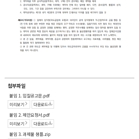
첨부파일
첨
붙임 1. 입찰공고문.pdf
부
미리보기
다운로드
파
첨
붙임 2. 제안요청서.pdf
일
부
미리보기
다운로드
파
첨
붙임 3. 과제물 샘플.zip
일