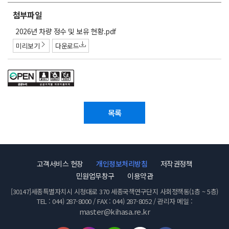
첨부파일
첨
2026년 차량 정수 및 보유 현황.pdf
부
미리보기
다운로드
파
일
목록
고객서비스 헌장
개인정보처리방침
저작권정책
민원업무창구
이용약관
[30147]세종특별자치시 시청대로 370 세종국책연구단지 사회정책동(1층 ~ 5층)
TEL : 044) 287-8000 / FAX : 044) 287-8052 / 관리자 메일 :
master@kihasa.re.kr