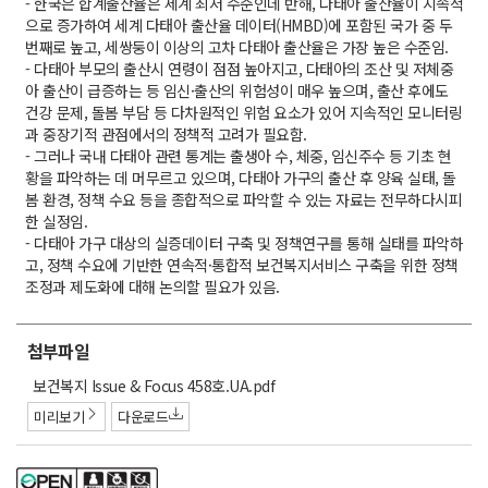
- 한국은 합계출산율은 세계 최저 수준인데 반해, 다태아 출산율이 지속적
으로 증가하여 세계 다태아 출산율 데이터(HMBD)에 포함된 국가 중 두
번째로 높고, 세쌍둥이 이상의 고차 다태아 출산율은 가장 높은 수준임.
- 다태아 부모의 출산시 연령이 점점 높아지고, 다태아의 조산 및 저체중
아 출산이 급증하는 등 임신·출산의 위험성이 매우 높으며, 출산 후에도
건강 문제, 돌봄 부담 등 다차원적인 위험 요소가 있어 지속적인 모니터링
과 중장기적 관점에서의 정책적 고려가 필요함.
- 그러나 국내 다태아 관련 통계는 출생아 수, 체중, 임신주수 등 기초 현
황을 파악하는 데 머무르고 있으며, 다태아 가구의 출산 후 양육 실태, 돌
봄 환경, 정책 수요 등을 종합적으로 파악할 수 있는 자료는 전무하다시피
한 실정임.
- 다태아 가구 대상의 실증데이터 구축 및 정책연구를 통해 실태를 파악하
고, 정책 수요에 기반한 연속적·통합적 보건복지서비스 구축을 위한 정책
조정과 제도화에 대해 논의할 필요가 있음.
첨부파일
첨
보건복지 Issue & Focus 458호.UA.pdf
부
미리보기
다운로드
파
일