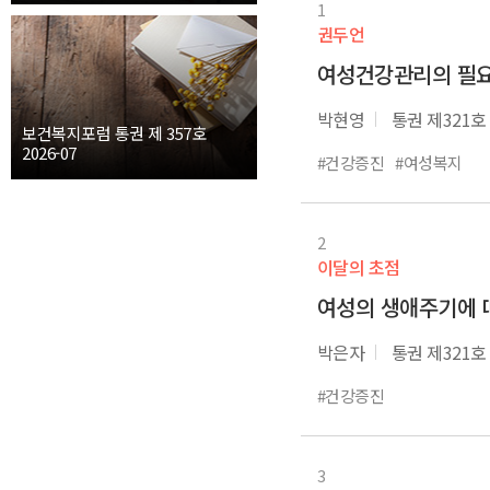
1
권두언
여성건강관리의 필
박현영
통권 제321호
보건복지포럼 통권 제 357호
2026-07
#건강증진
#여성복지
2
이달의 초점
여성의 생애주기에 
박은자
통권 제321호
#건강증진
3