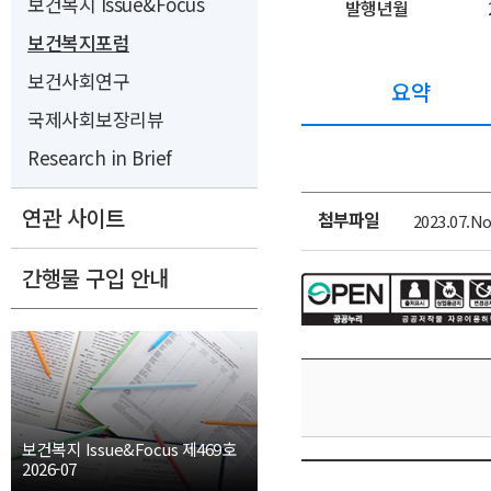
보건복지 Issue&Focus
발행년월
보건복지포럼
보건사회연구
요약
국제사회보장리뷰
Research in Brief
연관 사이트
첨부파일
2023.07.No
첨
부
간행물 구입 안내
파
일
보건복지 Issue&Focus 제469호
2026-07