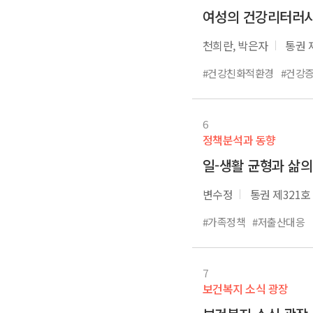
여성의 건강리터러
천희란, 박은자
통권 
#건강친화적환경
#건강
6
정책분석과 동향
일-생활 균형과 삶의
변수정
통권 제321호
#가족정책
#저출산대응
7
보건복지 소식 광장