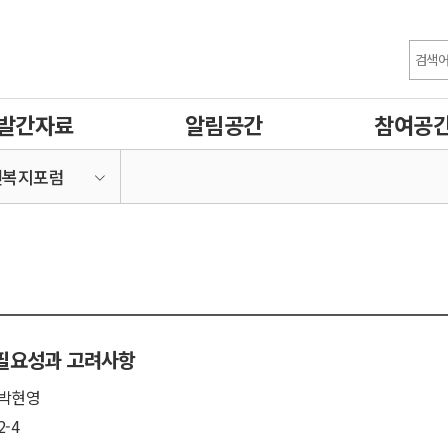
발간자료
알림공간
참여공
건복지포럼
필요성과 고려사항
박현영
2-4