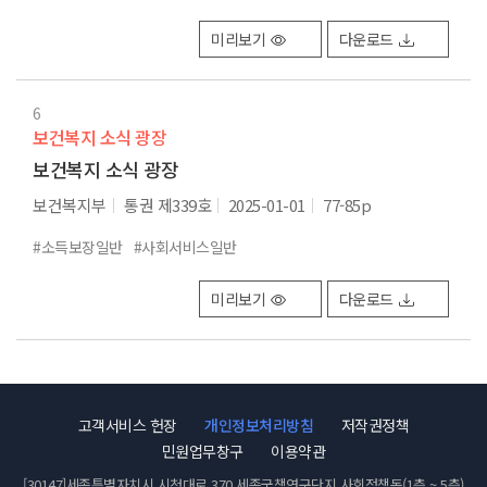
미리보기
다운로드
6
보건복지 소식 광장
보건복지 소식 광장
보건복지부
통권 제339호
2025-01-01
77-85p
#소득보장일반
#사회서비스일반
미리보기
다운로드
고객서비스 헌장
개인정보처리방침
저작권정책
민원업무창구
이용약관
[30147]세종특별자치시 시청대로 370 세종국책연구단지 사회정책동(1층 ~ 5층)