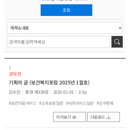
조회
1
권두언
기획의 글 (보건복지포럼 2025년 1월호)
김수진
통권 제339호
2025-01-01
3-3p
#보건의료서비스
#소득보장일반
#사회서비스일반
#인구변화
미리보기
다운로드