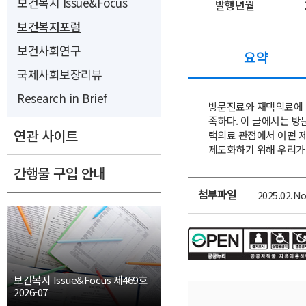
보건복지 Issue&Focus
발행년월
보건복지포럼
보건사회연구
요약
국제사회보장리뷰
Research in Brief
방문진료와 재택의료에 
족하다. 이 글에서는 방
연관 사이트
택의료 관점에서 어떤 제
제도화하기 위해 우리가
간행물 구입 안내
첨부파일
2025.02.No
첨
부
파
일
보건복지 Issue&Focus 제469호
2026-07