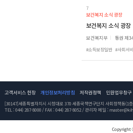
7
보건복지 소식 광장
보건복지 소식 광장
보건복지부
통권 제3
#소득보장일반
#사회서
고객서비스 헌장
개인정보처리방침
저작권정책
민원업무창구
[30147]세종특별자치시 시청대로 370 세종국책연구단지 사회정책동(1층 ~
TEL : 044) 287-8000 / FAX : 044) 287-8052 / 관리자 메일 :
master@kiha
Copyright ⓒ