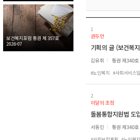
1
권두언
보건복지포럼 통권 제 357호
2026-07
기획의 글 (보건복지포
김유휘
통권 제340호
#노인복지
#사회서비스
2
이달의 초점
돌봄통합지원법 도입
서동민
통권 제340호
#사회보장계획
#노인복