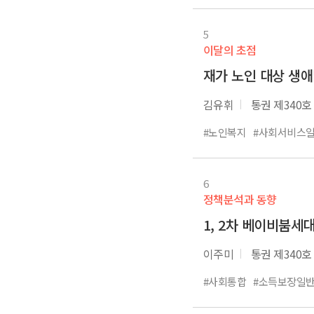
5
이달의 초점
재가 노인 대상 생
김유휘
통권 제340호
#노인복지
#사회서비스
6
정책분석과 동향
1, 2차 베이비붐세
이주미
통권 제340호
#사회통합
#소득보장일