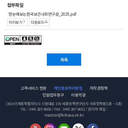
첨부파일
첨
한눈에보는한국보건사회연구원_2025.pdf
부
미리보기
다운로드
파
일
목록
고객서비스 헌장
개인정보처리방침
저작권정책
민원업무창구
이용약관
[30147]세종특별자치시 시청대로 370 세종국책연구단지 사회정책동(1층 ~ 5층)
TEL : 044) 287-8000 / FAX : 044) 287-8052 / 관리자 메일 :
master@kihasa.re.kr