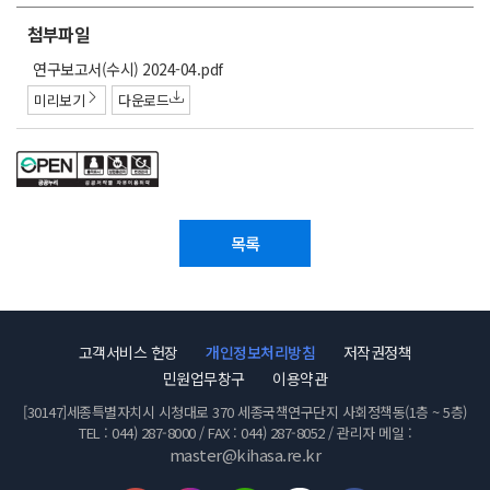
첨부파일
첨
연구보고서(수시) 2024-04.pdf
부
미리보기
다운로드
파
일
목록
고객서비스 헌장
개인정보처리방침
저작권정책
민원업무창구
이용약관
[30147]세종특별자치시 시청대로 370 세종국책연구단지 사회정책동(1층 ~ 5층)
TEL : 044) 287-8000 / FAX : 044) 287-8052 / 관리자 메일 :
master@kihasa.re.kr