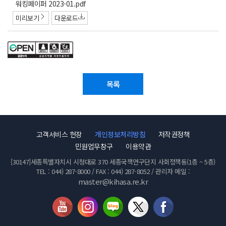
첨
워킹페이퍼 2023-01.pdf
부
미리보기
다운로드
파
일
목록
고객서비스 헌장
개인정보처리방침
저작권정책
민원업무창구
이용약관
[30147]세종특별자치시 시청대로 370 세종국책연구단지 사회정책동(1층 ~ 5층)
TEL : 044) 287-8000 / FAX : 044) 287-8052 / 관리자 메일 :
master@kihasa.re.kr