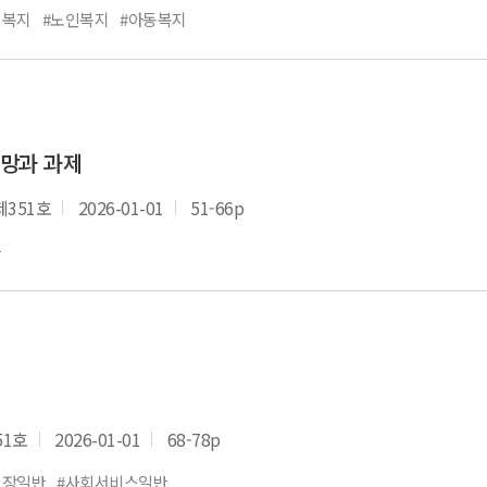
인복지
#노인복지
#아동복지
전망과 과제
제351호
2026-01-01
51-66p
응
51호
2026-01-01
68-78p
보장일반
#사회서비스일반