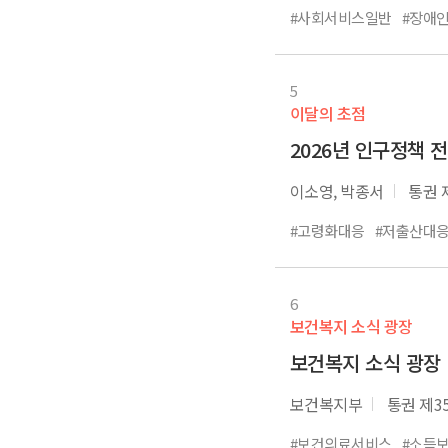
#사회서비스일반
#장애
5
이달의 초점
2026년 인구정책 
이소영, 박종서
통권 
#고령화대응
#저출산대
6
보건복지 소식 광장
보건복지 소식 광장
보건복지부
통권 제3
#보건의료서비스
#소득