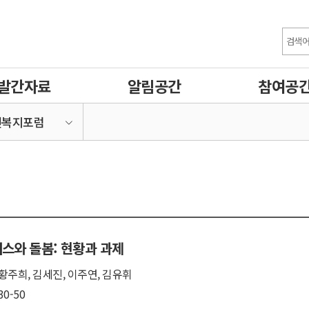
발간자료
알림공간
참여공
건복지포럼
비스와 돌봄: 현황과 과제
황주희, 김세진, 이주연, 김유휘
30-50