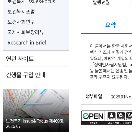
보건복지 Issue&Focus
발행년월
보건복지포럼
보건사회연구
요약
국제사회보장리뷰
Research in Brief
이 글에서는 한국 사회
핵심 기조와 어떻게 접
연관 사이트
있으나, 예방적 개입의 
「장애인자립지원법」과 「
동 돌봄에서는 온종일 돌
간행물 구입 안내
프라 구축이 요구된다.
첨부파일
2026.01No.
첨
부
파
일
보건복지 Issue&Focus 제469호
2026-07