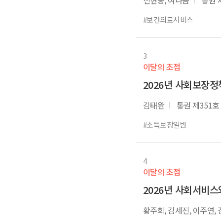
#보건의료서비스
3
이달의 초점
2026년 사회보장
김태완
통권 제351호
#소득보장일반
4
이달의 초점
2026년 사회서비스
황주희, 김세진, 이주연,