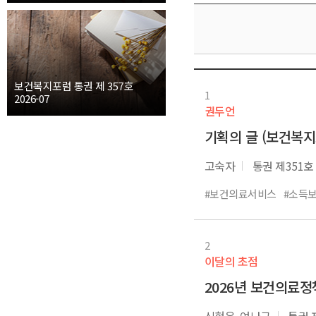
보건복지포럼 통권 제 357호
1
2026-07
권두언
기획의 글 (보건복지포
고숙자
통권 제351호
#보건의료서비스
#소득
2
이달의 초점
2026년 보건의료정
신현웅, 여나금
통권 