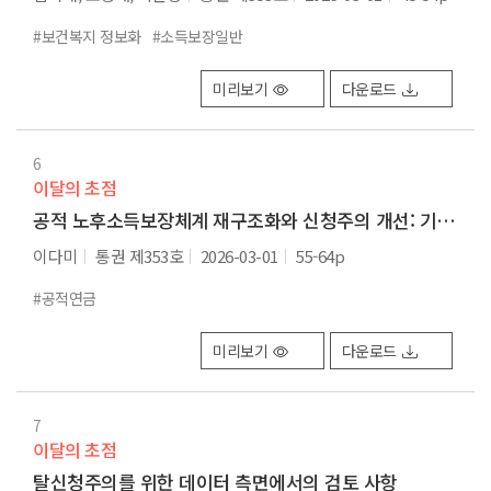
#보건복지 정보화
#소득보장일반
미리보기
다운로드
6
이달의 초점
공적 노후소득보장체계 재구조화와 신청주의 개선: 기초연금을 중심으로
이다미
통권 제353호
2026-03-01
55-64p
#공적연금
미리보기
다운로드
7
이달의 초점
탈신청주의를 위한 데이터 측면에서의 검토 사항