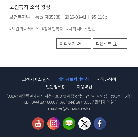
보건복지 소식 광장
보건복지부
통권 제353호
2026-03-01
95-110p
#보건의료서비스
#장애인복지
#사회서비스일반
미리보기
다운로드
고객서비스 헌장
개인정보처리방침
저작권정책
민원업무창구
이용약관
[30147]세종특별자치시 시청대로 370 세종국책연구단지 사회정책동(1층 ~ 5층)
TEL : 044) 287-8000 / FAX : 044) 287-8052 / 관리자 메일 :
master@kihasa.re.kr