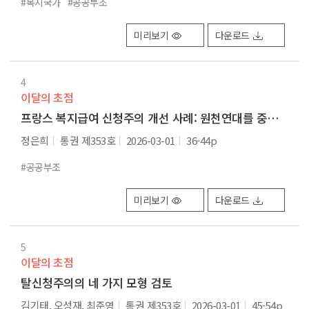
#복지국가
#공공부조
미리보기
다운로드
4
이달의 초점
프랑스 복지급여 신청주의 개선 사례: 원천연대를 중심으로
정은희
통권 제353호
2026-03-01
36-44p
#공공부조
미리보기
다운로드
5
이달의 초점
탈신청주의의 네 가지 모형 검토
김기태, 오성재, 최준영
통권 제353호
2026-03-01
45-54p