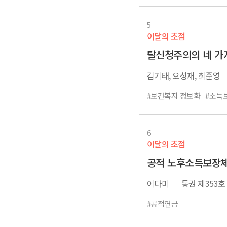
5
이달의 초점
탈신청주의의 네 가
김기태, 오성재, 최준영
#보건복지 정보화
#소득
6
이달의 초점
공적 노후소득보장체
이다미
통권 제353호
#공적연금