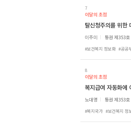
7
이달의 초점
탈신청주의를 위한 
이주미
통권 제353호
#보건복지 정보화
#공공
8
이달의 초점
복지급여 자동화에 
노대명
통권 제353호
#복지국가
#보건복지 정