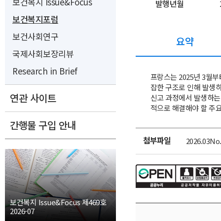
보건복지 Issue&Focus
발행년월
보건복지포럼
보건사회연구
요약
국제사회보장리뷰
Research in Brief
프랑스는 2025년 3월
잡한 구조로 인해 발생하
연관 사이트
신고 과정에서 발생하는
적으로 해결해야 할 주요
간행물 구입 안내
첨부파일
2026.03No.
첨
부
파
일
보건복지 Issue&Focus 제469호
2026-07