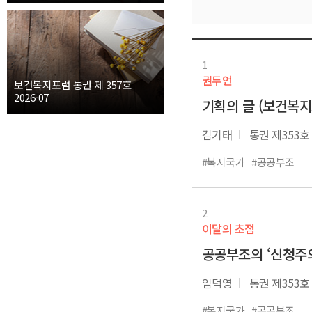
1
권두언
보건복지포럼 통권 제 357호
2026-07
기획의 글 (보건복지포
김기태
통권 제353호
#복지국가
#공공부조
2
이달의 초점
공공부조의 ‘신청주의
임덕영
통권 제353호
#복지국가
#공공부조