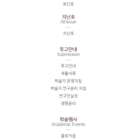
최신호
지난호
All Issue
지난호
투고안내
Submission
투고안내
제출서류
학술지 운영지침
학술지 연구윤리 지침
연구진실성
생명윤리
학술행사
Academic Events
콜로키움