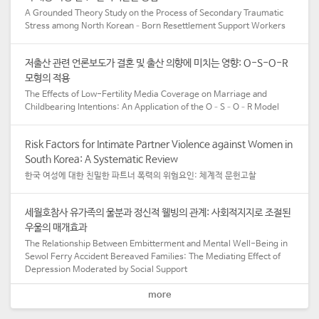
A Grounded Theory Study on the Process of Secondary Traumatic
Stress among North Korean–Born Resettlement Support Workers
저출산 관련 언론보도가 결혼 및 출산 의향에 미치는 영향: O-S-O-R
모형의 적용
The Effects of Low-Fertility Media Coverage on Marriage and
Childbearing Intentions: An Application of the O–S–O–R Model
Risk Factors for Intimate Partner Violence against Women in
South Korea: A Systematic Review
한국 여성에 대한 친밀한 파트너 폭력의 위험요인: 체계적 문헌고찰
세월호참사 유가족의 울분과 정신적 웰빙의 관계: 사회적지지로 조절된
우울의 매개효과
The Relationship Between Embitterment and Mental Well-Being in
Sewol Ferry Accident Bereaved Families: The Mediating Effect of
Depression Moderated by Social Support
more