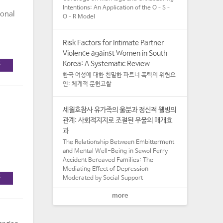
Intentions: An Application of the O–S–
ional
O–R Model
Risk Factors for Intimate Partner
Violence against Women in South
Korea: A Systematic Review
F
한국 여성에 대한 친밀한 파트너 폭력의 위험요
인: 체계적 문헌고찰
세월호참사 유가족의 울분과 정신적 웰빙의
관계: 사회적지지로 조절된 우울의 매개효
과
The Relationship Between Embitterment
and Mental Well-Being in Sewol Ferry
Accident Bereaved Families: The
Mediating Effect of Depression
F
Moderated by Social Support
more