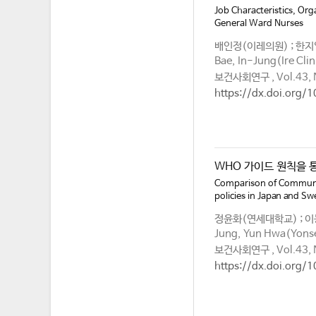
Job Characteristics, Org
General Ward Nurses
배인정(이레의원) ; 한
Bae, In-Jung(Ire Clin
보건사회연구 , Vol.43, 
https://dx.doi.org/
WHO 가이드 원칙을 
Comparison of Community
policies in Japan and S
정윤화(연세대학교) ; 
Jung, Yun Hwa(Yonsei
보건사회연구 , Vol.43, 
https://dx.doi.org/