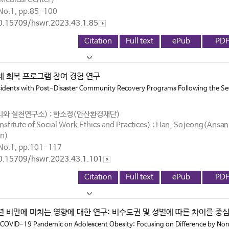
o.1, pp.85-100
10.15709/hswr.2023.43.1.85
Citation
Full text
ePub
PD
체 회복 프로그램 참여 경험 연구
esidents with Post-Disaster Community Recovery Programs Following the S
와 실천연구소) ; 한소정(안산환경재단)
stitute of Social Work Ethics and Practices) ; Han, Sojeong(Ansan
on)
No.1, pp.101-117
10.15709/hswr.2023.43.1.101
Citation
Full text
ePub
PD
년 비만에 미치는 영향에 대한 연구: 비수도권 및 성별에 따른 차이를 중
f COVID-19 Pandemic on Adolescent Obesity: Focusing on Difference by No