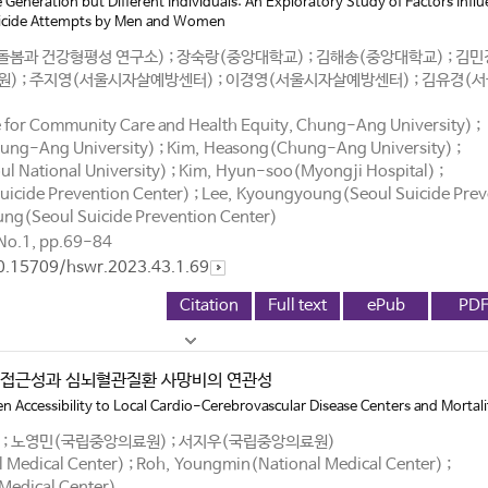
Generation but Different Individuals: An Exploratory Study of Factors Infl
Suicide Attempts by Men and Women
봄과 건강형평성 연구소) ; 장숙랑(중앙대학교) ; 김해송(중앙대학교) ; 김
병원) ; 주지영(서울시자살예방센터) ; 이경영(서울시자살예방센터) ; 김유경(
e for Community Care and Health Equity, Chung-Ang University) ;
ng-Ang University) ; Kim, Heasong(Chung-Ang University) ;
 National University) ; Kim, Hyun-soo(Myongji Hospital) ;
uicide Prevention Center) ; Lee, Kyoungyoung(Seoul Suicide Pre
ung(Seoul Suicide Prevention Center)
o.1, pp.69-84
10.15709/hswr.2023.43.1.69
Citation
Full text
ePub
PD
접근성과 심뇌혈관질환 사망비의 연관성
n Accessibility to Local Cardio-Cerebrovascular Disease Centers and Mortali
; 노영민(국립중앙의료원) ; 서지우(국립중앙의료원)
 Medical Center) ; Roh, Youngmin(National Medical Center) ;
Medical Center)