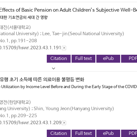
Effects of Basic Pension on Adult Children’s Subjective Well-B
 대한 기초연금의 세대 간 영향
이태진(서울대학교)
tional University) ; Lee, Tae-jin(Seoul National University)
No.1, pp.191-208
10.15709/hswr.2023.43.1.191
Citation
Full text
ePub
PD
과 유행 초기 소득에 따른 의료이용 불평등 변화
e Utilization by Income Level Before and During the Early Stage of the COVI
신영전(한양대학교)
g University) ; Shin, Young Jeon(Hanyang University)
No.1, pp.209-225
10.15709/hswr.2023.43.1.209
Citation
Full text
ePub
PD