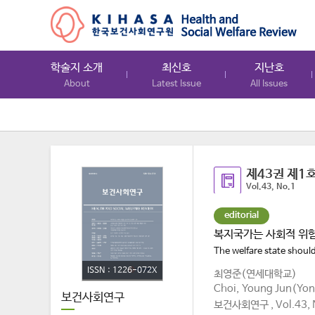
학술지 소개
최신호
지난호
About
Latest Issue
All Issues
제43권 제1
Vol.43, No.1
editorial
복지국가는 사회적 위
The welfare state should
ISSN : 1226-072X
최영준(연세대학교)
Choi, Young Jun(Yons
보건사회연구
보건사회연구 , Vol.43, N