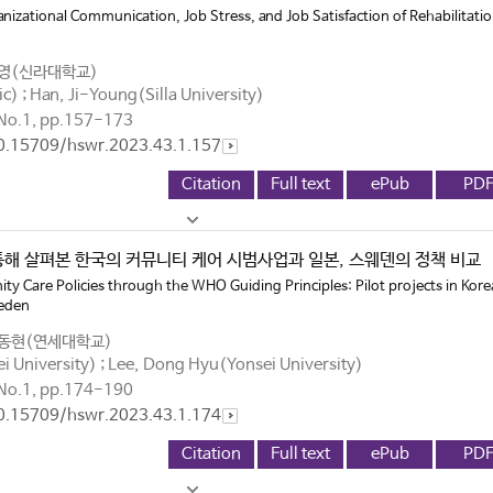
anizational Communication, Job Stress, and Job Satisfaction of Rehabilitati
지영(신라대학교)
ic) ; Han, Ji-Young(Silla University)
No.1, pp.157-173
10.15709/hswr.2023.43.1.157
Citation
Full text
ePub
PD
통해 살펴본 한국의 커뮤니티 케어 시범사업과 일본, 스웨덴의 정책 비교
 Care Policies through the WHO Guiding Principles: Pilot projects in Kore
weden
이동현(연세대학교)
 University) ; Lee, Dong Hyu(Yonsei University)
No.1, pp.174-190
10.15709/hswr.2023.43.1.174
Citation
Full text
ePub
PD