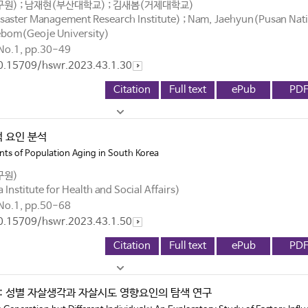
) ; 남재현(부산대학교) ; 김새봄(거제대학교)
isaster Management Research Institute) ; Nam, Jaehyun(Pusan Nat
aebom(Geoje University)
o.1, pp.30-49
10.15709/hswr.2023.43.1.30
Citation
Full text
ePub
PD
 요인 분석
s of Population Aging in South Korea
구원)
nstitute for Health and Social Affairs)
o.1, pp.50-68
10.15709/hswr.2023.43.1.50
Citation
Full text
ePub
PD
년: 성별 자살생각과 자살시도 영향요인의 탐색 연구