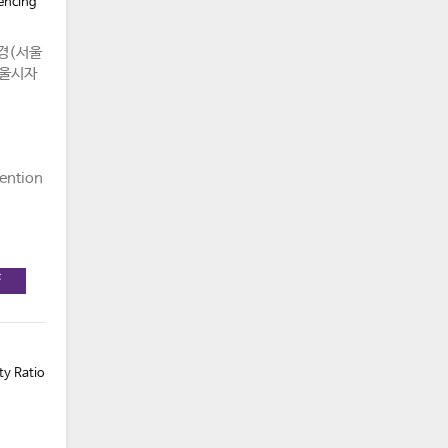
uencing
민경(서울
서울시자
vention
F
ty Ratio