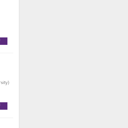
F
sity)
F