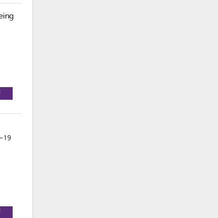
eing
F
D-19
F