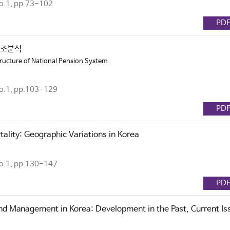
.1, pp.73-102
PD
구조분석
tructure of National Pension System
.1, pp.103-129
PD
tality: Geographic Variations in Korea
.1, pp.130-147
PD
nd Management in Korea: Development in the Past, Current Is