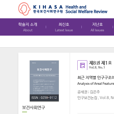
학술지 소개
최신호
지난호
About
Latest Issue
All Issues
제8권 제1호
Vol.8, No.1
최근 지역별 인구구조
Analysis of Areal Featur
공세권 ; 김은주
인구보건논집 , Vol.8, No
ISSN : 0259-9112
보건사회연구