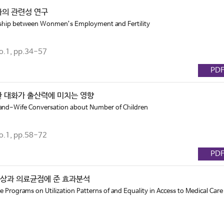
의 관련성 연구
nship between Wonmen’s Employment and Fertility
.1, pp.34-57
PD
 대화가 출산력에 미치는 영향
band-Wife Conversation about Number of Children
.1, pp.58-72
PD
상과 의료균점에 준 효과분석
ce Programs on Utilization Patterns of and Equality in Access to Medical Care 