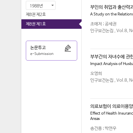
1988년
부인의 취업과 출산력과
제8권 제2호
A Study on the Relatio
조애저 ; 공세권
제8권 제1호
인구보건논집 , Vol.8, No
논문투고
e-Submission
부부간의 자녀수에 관한
Impact Analysis of Hus
오영희
인구보건논집 , Vol.8, No
의료보험이 의료이용양
Effect of Health Insuran
Areas
송건용 ; 박연우