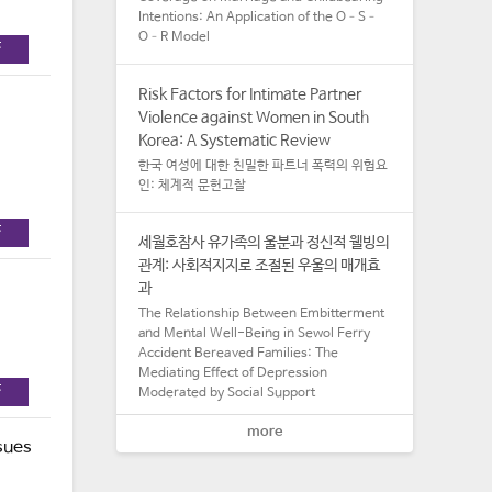
Intentions: An Application of the O–S–
O–R Model
F
Risk Factors for Intimate Partner
Violence against Women in South
Korea: A Systematic Review
한국 여성에 대한 친밀한 파트너 폭력의 위험요
인: 체계적 문헌고찰
F
세월호참사 유가족의 울분과 정신적 웰빙의
관계: 사회적지지로 조절된 우울의 매개효
과
The Relationship Between Embitterment
and Mental Well-Being in Sewol Ferry
Accident Bereaved Families: The
Mediating Effect of Depression
F
Moderated by Social Support
more
sues