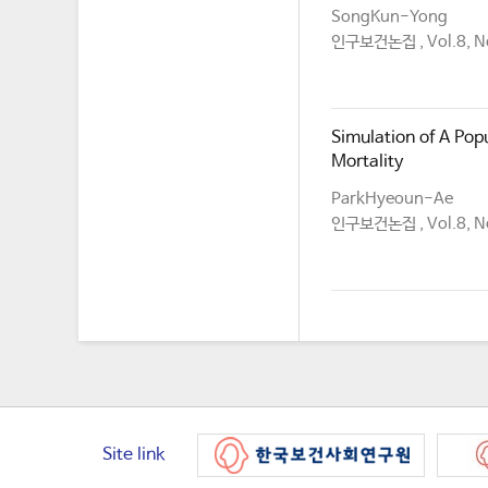
SongKun-Yong
인구보건논집 , Vol.8, No
Simulation of A Pop
Mortality
ParkHyeoun-Ae
인구보건논집 , Vol.8, No
Site link