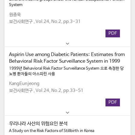
System
원종욱
보건사회연구 , Vol.24, No.2, pp.3-31
PDF
Aspirin Use among Diabetic Patients: Estimates from
Behavioral Risk Factor Surveillance System in 1999
1999년 Behavioral Risk Factor Surveillance System 으로 측정한 당
뇨병 환자들의 아스피린 사용
KangEunjeong
보건사회연구 , Vol.24, No.2, pp.33-51
PDF
우리나라 사산의 위험요인 분석
A Study on the Risk Factors of Stillbirth in Korea