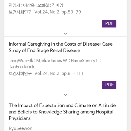
한영자 ; 이상욱 ; 오희철 ; 김미영
보건사회연구 , Vol.24, No.2, pp.53-79
PDF
Informal Caregiving in the Costs of Disease: Case
Study of End Stage Renal Disease
JangWon-Ik ; MjeldeJames W. ; BameSherry I. ;
TanFrederick
보건사회연구 , Vol.24, No.2, pp.81-111
PDF
The Impact of Expectation and Climate on Attitude
and Beliefs to Knowledge Sharing among Hospital
Physicians
RyuSeewon