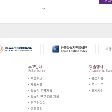
PD
투고안내
학술행사
Submission
Academic Eve
투고안내
콜로키움
제출서류
우수논문
학술지 운영지침
행사사진
학술지 연구윤리 지침
연구진실성
생명윤리