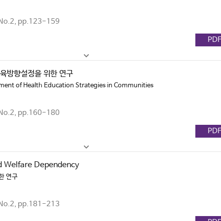
No.2, pp.123-159
PD
육방향설정을 위한 연구
ment of Health Education Strategies in Communities
No.2, pp.160-180
PD
d Welfare Dependency
한 연구
No.2, pp.181-213