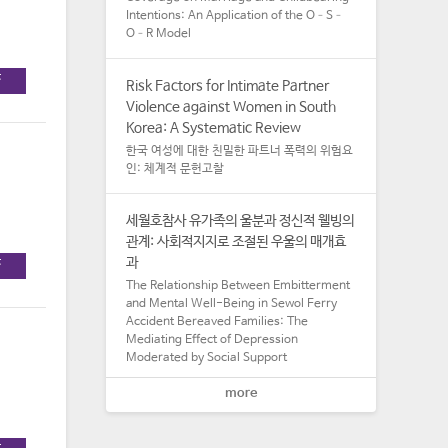
Intentions: An Application of the O–S–
O–R Model
F
Risk Factors for Intimate Partner
Violence against Women in South
Korea: A Systematic Review
한국 여성에 대한 친밀한 파트너 폭력의 위험요
인: 체계적 문헌고찰
세월호참사 유가족의 울분과 정신적 웰빙의
관계: 사회적지지로 조절된 우울의 매개효
과
F
The Relationship Between Embitterment
and Mental Well-Being in Sewol Ferry
Accident Bereaved Families: The
Mediating Effect of Depression
Moderated by Social Support
more