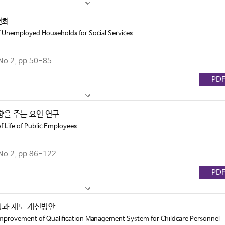
변화
f Unemployed Households for Social Services
o.2, pp.50-85
PD
향을 주는 요인 연구
f Life of Public Employees
o.2, pp.86-122
PD
황과 제도 개선방안
Improvement of Qualification Management System for Childcare Personnel