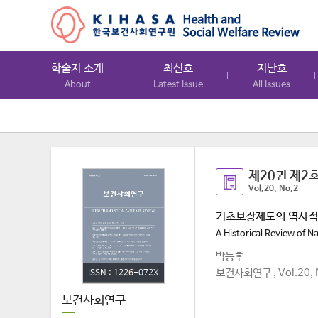
학술지 소개
최신호
지난호
About
Latest Issue
All Issues
제20권 제2
Vol.20, No.2
기초보장제도의 역사적
A Historical Review of N
박능후
보건사회연구 , Vol.20, N
ISSN : 1226-072X
보건사회연구